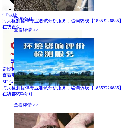
CE认证
污泥检测
海大检测提供专业测试分析服务，咨询热线【18353226885】
在线咨询
查看详情 >>
定期检测
定期检验
查看更多
SIL认证
海大检测提供专业测试分析服务，咨询热线【18353226885】
在线咨询
环评检测
查看详情 >>