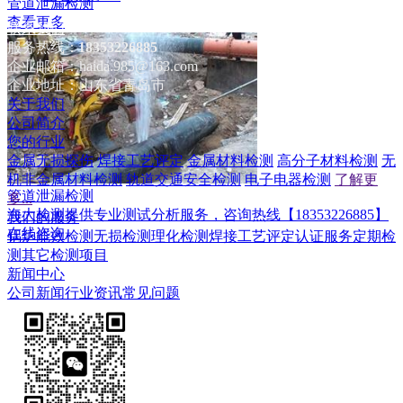
管道泄漏检测
查看更多
联系我们
服务热线：
18353226885
企业邮箱：haida.985@163.com
企业地址：
山东省青岛市
关于我们
公司简介
您的行业
金属无损探伤
焊接工艺评定
金属材料检测
高分子材料检测
无
机非金属材料检测
轨道交通安全检测
电子电器检测
了解更
管道泄漏检测
多...
海大检测提供专业测试分析服务，咨询热线【18353226885】
我们的服务
在线咨询
锅炉能效检测
无损检测
理化检测
焊接工艺评定
认证服务
定期检
测
其它检测项目
新闻中心
公司新闻
行业资讯
常见问题