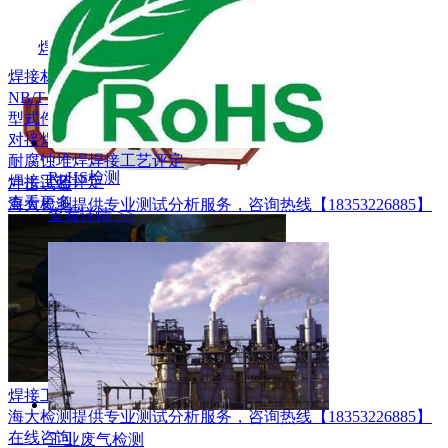
焊接工艺评定
焊接材料检测
NB/T 47014焊接工艺评定
型式件焊接工艺评定
对接焊缝/角焊缝焊接工艺评定
耐腐蚀堆焊焊接工艺评定
RoHS检测
焊接工艺评定
冲击试验
查看更多
海大检测提供专业测试分析服务，咨询热线【18353226885】
查看详情 >>
在线咨询
焊接工艺评定
海大检测提供专业测试分析服务，咨询热线【18353226885】
在线咨询
工业废气检测