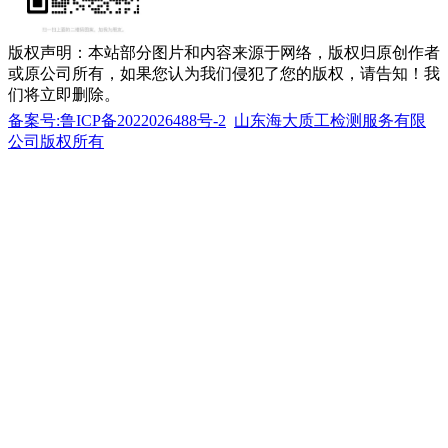
版权声明：本站部分图片和内容来源于网络，版权归原创作者
或原公司所有，如果您认为我们侵犯了您的版权，请告知！我
们将立即删除。
备案号:鲁ICP备2022026488号-2
山东海大质工检测服务有限
公司版权所有