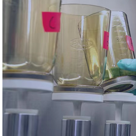
磁粉检测
在线咨询
射线探伤
超声相控阵检测
超声波检测
查看更多
四大常规检测UT/RT/MT/PT
海大检测提供专业测试分析服务，咨询热线【18353226885】
在线咨询
理化检测
现场金相分析