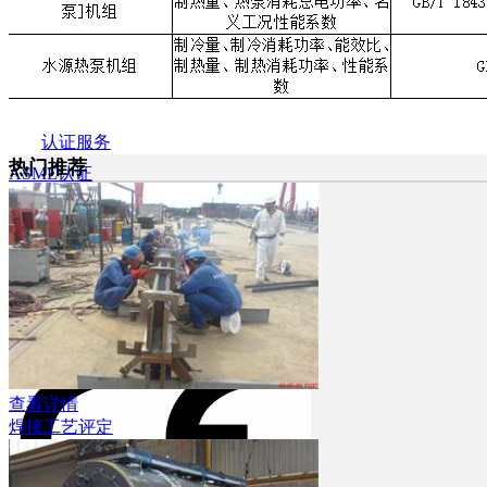
认证服务
热门推荐
ASME认证
EN1090认证
EN15085认证
ISO3834认证
CE认证
SIL认证
综合力学实验平台
查看更多
查看详情
焊接工艺评定