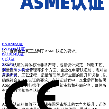
认证服务
ASME认证
EN1090认证
EN15085认证
核，确保企业真正达到了ASME认证的要求。
ISO3834认证
CE认证
SIL认证
ASME认证的具体标准非常严苛，包括设计规范、制造工艺、
综合力学实验平台
质量控制、安全管理等多个方面。企业在申请认证前，需对自
查看更多
身的产品、工艺流程、质量管理等进行全面的提升和调整，以
确保符合ASME认证的要求。在认证过程中，企业需严格按照
ASME的要求进行操作，并进行内部审核和外部审查，确保所
有相关方面都符合认证标准。
ASME认证的价值不仅体现在国际市场上的竞争力提升，还体