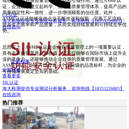
现在对企业自身质量管理的推动和引领作用。通过ASME认
证，企业能够建立起科学、规范的质量管理体系，提高产品的
质量稳定性和一致性，进一步增强顾客的信任度。此外，
CE认证
ASME认证还能够促使企业不断改进和创新，完善工艺流程，
海大检测提供专业测试分析服务，咨询热线【18353226885】
提高生产效率和产品质量，从而实现持续发展和可持续竞争优
在线咨询
势。
总而言之，ASME认证是企业在质量管理上的一项重要认证，
具有丰富的背景意义和价值。它不仅能够在国际市场上提升企
业的竞争力，还能够推动企业自身的质量管理发展。通过
定期检测
ASME认证，企业可以打造一个国际级的品质标杆，为企业的
定期检验
可持续发展奠定坚实的基础。
查看更多
SIL认证
海大检测提供专业测试分析服务，咨询热线【18353226885】
在线咨询
热门推荐