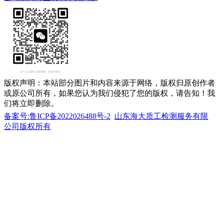
版权声明：本站部分图片和内容来源于网络，版权归原创作者
或原公司所有，如果您认为我们侵犯了您的版权，请告知！我
们将立即删除。
备案号:鲁ICP备2022026488号-2
山东海大质工检测服务有限
公司版权所有