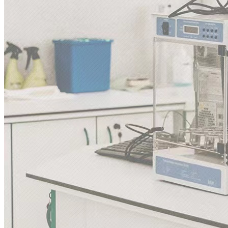
磁粉检测
在线咨询
射线探伤
超声相控阵检测
超声波检测
查看更多
四大常规检测UT/RT/MT/PT
海大检测提供专业测试分析服务，咨询热线【18353226885】
在线咨询
理化检测
现场金相分析