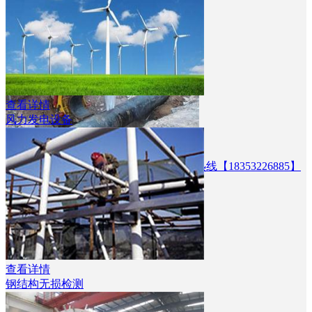
管道泄漏检测
查看更多
查看详情
风力发电设备
管道泄漏检测
海大检测提供专业测试分析服务，咨询热线【18353226885】
在线咨询
查看详情
钢结构无损检测